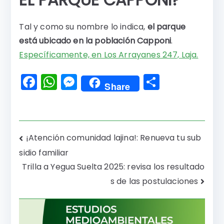
Tal y como su nombre lo indica,
el parque
está ubicado en la población Capponi
.
Específicamente, en Los Arrayanes 247, Laja.
F
W
M
C
Share
a
h
e
o
c
a
s
m
e
ts
s
p
Navegación
¡Atención comunidad lajina!: Renueva tu sub
b
A
e
a
sidio familiar
de
o
p
n
rti
Trilla a Yegua Suelta 2025: revisa los resultado
o
p
g
r
entradas
s de las postulaciones
k
er