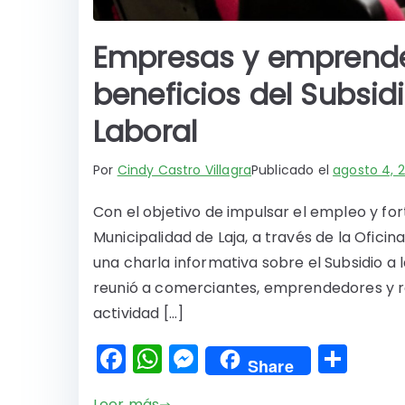
Empresas y emprende
beneficios del Subsid
Laboral
Por
Cindy Castro Villagra
Publicado el
agosto 4, 
Con el objetivo de impulsar el empleo y for
Municipalidad de Laja, a través de la Oficin
una charla informativa sobre el Subsidio a
reunió a comerciantes, emprendedores y 
actividad […]
F
W
M
C
Share
a
h
e
o
Leer más