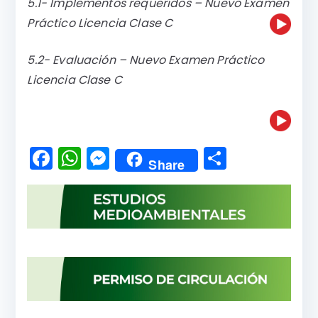
5.1- Implementos requeridos – Nuevo Examen
Práctico Licencia Clase C
5.2- Evaluación – Nuevo Examen Práctico
Licencia Clase C
F
W
M
C
Share
a
h
e
o
c
a
s
m
e
ts
s
p
b
A
e
a
o
p
n
rti
o
p
g
r
k
er