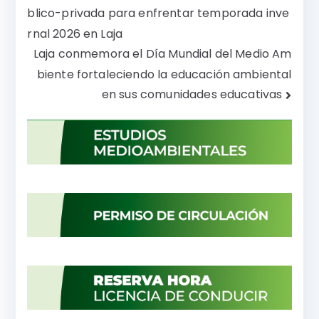
b
A
e
a
blico-privada para enfrentar temporada inve
de
o
p
n
rti
rnal 2026 en Laja
o
p
g
r
entradas
Laja conmemora el Día Mundial del Medio Am
k
er
biente fortaleciendo la educación ambiental
en sus comunidades educativas