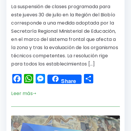
La suspensión de clases programada para
este jueves 30 de julio en la Región del Biobío
corresponde a una medida adoptada por la
Secretaría Regional Ministerial de Educación,
en el marco del sistema frontal que afecta a
la zona y tras la evaluación de los organismos
técnicos competentes. La resolución rige
para todos los establecimientos […]
F
W
M
C
Share
a
h
e
o
Leer más
c
a
s
m
e
ts
s
p
b
A
e
a
o
p
n
rti