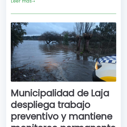
Leer más
c
a
s
m
e
ts
s
p
b
A
e
a
o
p
n
rti
o
p
g
r
k
er
Municipalidad de Laja
despliega trabajo
preventivo y mantiene