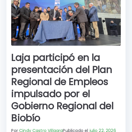
o
p
g
r
k
er
Laja participó en la
presentación del Plan
Regional de Empleos
impulsado por el
Gobierno Regional del
Biobío
Por
Cindy Castro Villagra
Publicado el
julio 22, 2026