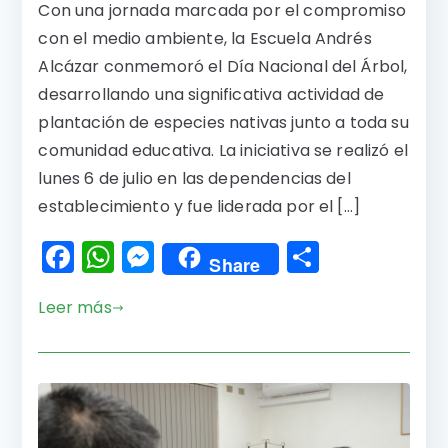
Con una jornada marcada por el compromiso
con el medio ambiente, la Escuela Andrés
Alcázar conmemoró el Día Nacional del Árbol,
desarrollando una significativa actividad de
plantación de especies nativas junto a toda su
comunidad educativa. La iniciativa se realizó el
lunes 6 de julio en las dependencias del
establecimiento y fue liderada por el […]
F
W
M
C
Share
a
h
e
o
Leer más
c
a
s
m
e
ts
s
p
b
A
e
a
o
p
n
rti