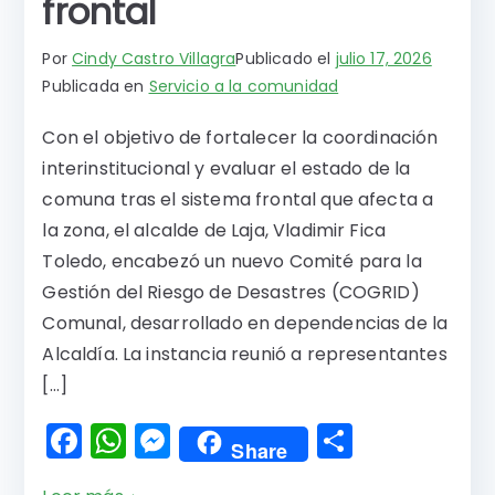
frontal
Por
Cindy Castro Villagra
Publicado el
julio 17, 2026
Publicada en
Servicio a la comunidad
Con el objetivo de fortalecer la coordinación
interinstitucional y evaluar el estado de la
comuna tras el sistema frontal que afecta a
la zona, el alcalde de Laja, Vladimir Fica
Toledo, encabezó un nuevo Comité para la
Gestión del Riesgo de Desastres (COGRID)
Comunal, desarrollado en dependencias de la
Alcaldía. La instancia reunió a representantes
[…]
F
W
M
C
Share
a
h
e
o