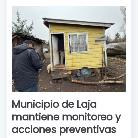
b
A
e
a
o
p
n
rti
o
p
g
r
k
er
Municipio de Laja
mantiene monitoreo y
acciones preventivas