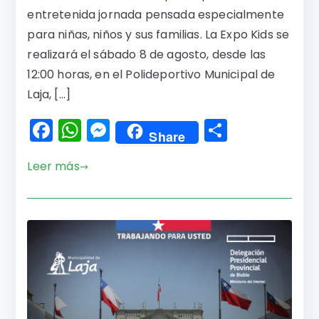
entretenida jornada pensada especialmente
para niñas, niños y sus familias. La Expo Kids se
realizará el sábado 8 de agosto, desde las
12:00 horas, en el Polideportivo Municipal de
Laja, […]
F
W
M
C
Share
a
h
e
o
Leer más
c
a
s
m
e
ts
s
p
b
A
e
a
o
p
n
rti
o
p
g
r
k
er