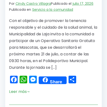
Por
Cindy Castro Villagra
Publicado el
julio 17, 2026
Publicada en
Servicio a la comunidad
Con el objetivo de promover la tenencia
responsable y el cuidado de la salud animal, la
Municipalidad de Laja invita a la comunidad a
participar de un Operativo Sanitario Gratuito
para Mascotas, que se desarrollará el
próximo martes 21 de julio, a contar de las
09:30 horas, en el Polideportivo Municipal.
Durante la jornada se […]
F
W
M
C
Share
a
h
e
o
Leer más
c
a
s
m
e
ts
s
p