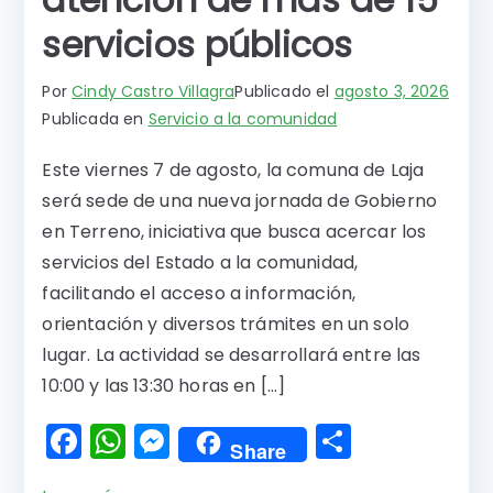
servicios públicos
Por
Cindy Castro Villagra
Publicado el
agosto 3, 2026
Publicada en
Servicio a la comunidad
Este viernes 7 de agosto, la comuna de Laja
será sede de una nueva jornada de Gobierno
en Terreno, iniciativa que busca acercar los
servicios del Estado a la comunidad,
facilitando el acceso a información,
orientación y diversos trámites en un solo
lugar. La actividad se desarrollará entre las
10:00 y las 13:30 horas en […]
F
W
M
C
Share
a
h
e
o