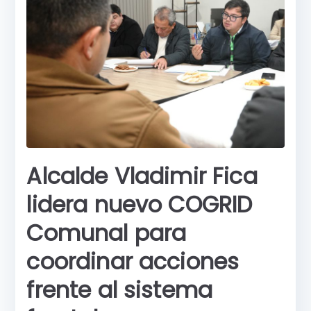
o
p
g
r
k
er
Alcalde Vladimir Fica
lidera nuevo COGRID
Comunal para
coordinar acciones
frente al sistema