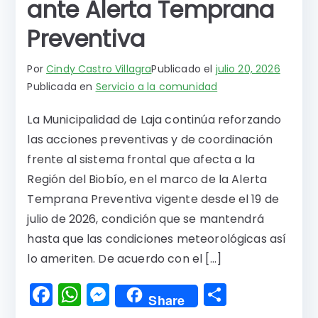
ante Alerta Temprana
Preventiva
Por
Cindy Castro Villagra
Publicado el
julio 20, 2026
Publicada en
Servicio a la comunidad
La Municipalidad de Laja continúa reforzando
las acciones preventivas y de coordinación
frente al sistema frontal que afecta a la
Región del Biobío, en el marco de la Alerta
Temprana Preventiva vigente desde el 19 de
julio de 2026, condición que se mantendrá
hasta que las condiciones meteorológicas así
lo ameriten. De acuerdo con el […]
F
W
M
C
Share
a
h
e
o