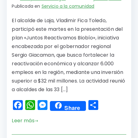
Publicada en
Servicio a la comunidad
El alcalde de Laja, Vladimir Fica Toledo,
participó este martes en la presentación del
plan «Juntos Reactivamos Biobío», iniciativa
encabezada por el gobernador regional
Sergio Giacaman, que busca fortalecer la
reactivación económica y alcanzar 6.000
empleos en la región, mediante una inversión
superior a $32 mil millones. La actividad reunió
a alcaldes de las 33 […]
F
W
M
C
Share
a
h
e
o
Leer más
c
a
s
m
e
ts
s
p