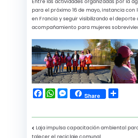
Entre las actividades organizadas por la 
para el próximo 16 de mayo, instancia con 
en Francia y seguir visibilizando el deport
acompañamiento para mujeres sobrevivie
F
W
M
C
Share
a
h
e
o
c
a
s
m
e
ts
s
p
Navegación
Laja impulsa capacitación ambiental para
b
A
e
a
talecer el reciclaje comunal