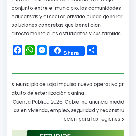
conjunto entre el municipio, las comunidades
educativas y el sector privado puede generar
soluciones concretas que benefician
directamente a los estudiantes y sus familias.
F
W
M
C
Share
a
h
e
o
c
a
s
m
e
ts
s
p
Navegación
Municipio de Laja impulsa nuevo operativo gr
b
A
e
a
atuito de esterilización canina
de
o
p
n
rti
Cuenta Pública 2026: Gobierno anuncia medid
o
p
g
r
entradas
as en vivienda, empleo, seguridad y reconstru
k
er
cción para las regiones