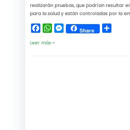
realizarán pruebas, que podrían resultar e
para la salud y están controladas por la e
F
W
M
C
Share
a
h
e
o
Leer más
c
a
s
m
e
ts
s
p
b
A
e
a
o
p
n
rti
o
p
g
r
k
er