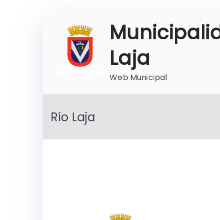
Saltar
Municipali
al
contenido
Laja
Web Municipal
Río Laja