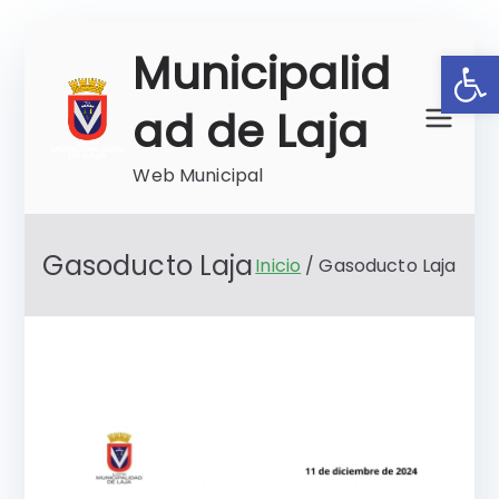
Saltar
Ab
Municipalid
al
contenido
ad de Laja
Web Municipal
Gasoducto Laja
Inicio
Gasoducto Laja