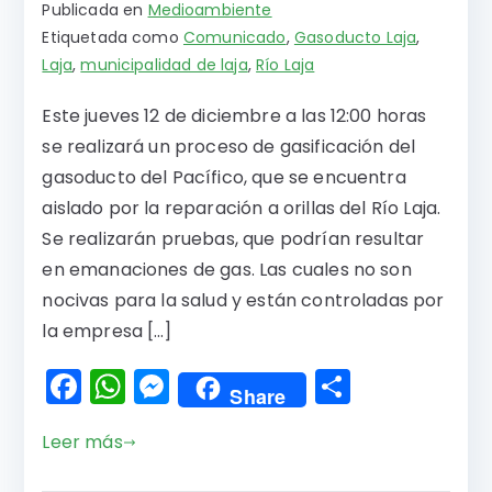
Publicada en
Medioambiente
Etiquetada como
Comunicado
,
Gasoducto Laja
,
Laja
,
municipalidad de laja
,
Río Laja
Este jueves 12 de diciembre a las 12:00 horas
se realizará un proceso de gasificación del
gasoducto del Pacífico, que se encuentra
aislado por la reparación a orillas del Río Laja.
Se realizarán pruebas, que podrían resultar
en emanaciones de gas. Las cuales no son
nocivas para la salud y están controladas por
la empresa […]
F
W
M
C
Share
a
h
e
o
Leer más
c
a
s
m
e
ts
s
p