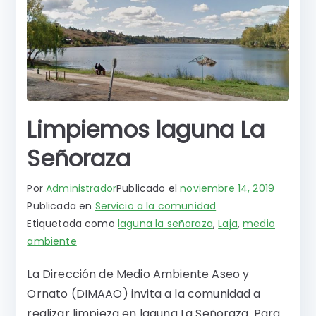
o
p
g
r
k
er
Limpiemos laguna La
Señoraza
Por
Administrador
Publicado el
noviembre 14, 2019
Publicada en
Servicio a la comunidad
Etiquetada como
laguna la señoraza
,
Laja
,
medio
ambiente
La Dirección de Medio Ambiente Aseo y
Ornato (DIMAAO) invita a la comunidad a
realizar limpieza en laguna La Señoraza. Para