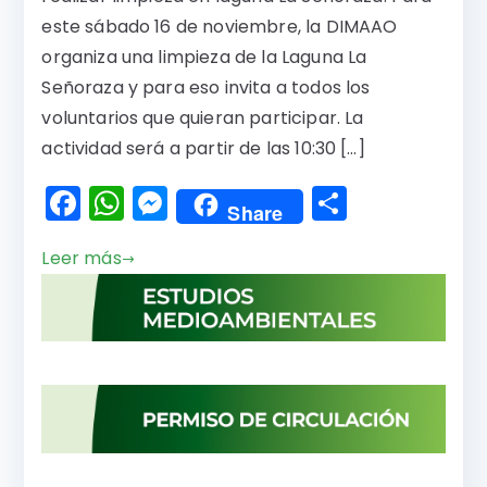
este sábado 16 de noviembre, la DIMAAO
organiza una limpieza de la Laguna La
Señoraza y para eso invita a todos los
voluntarios que quieran participar. La
actividad será a partir de las 10:30 […]
F
W
M
C
Share
a
h
e
o
Leer más
c
a
s
m
e
ts
s
p
b
A
e
a
o
p
n
rti
o
p
g
r
k
er