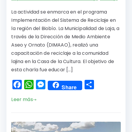
La actividad se enmarca en el programa
Implementación del Sistema de Reciclaje en
la región del Biobío. La Municipalidad de Laja, a
través de la Dirección de Medio Ambiente
Aseo y Ornato (DIMAAO), realizó una
capacitación de reciclaje a la comunidad
lajina en la Casa de la Cultura. El objetivo de
esta charla fue educar […]
F
W
M
C
Share
a
h
e
o
Leer más
c
a
s
m
e
ts
s
p
b
A
e
a
o
p
n
rti