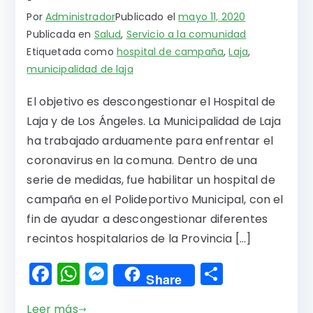
Por
Administrador
Publicado el
mayo 11, 2020
Publicada en
Salud
,
Servicio a la comunidad
Etiquetada como
hospital de campaña
,
Laja
,
municipalidad de laja
El objetivo es descongestionar el Hospital de
Laja y de Los Ángeles. La Municipalidad de Laja
ha trabajado arduamente para enfrentar el
coronavirus en la comuna. Dentro de una
serie de medidas, fue habilitar un hospital de
campaña en el Polideportivo Municipal, con el
fin de ayudar a descongestionar diferentes
recintos hospitalarios de la Provincia […]
F
W
M
C
Share
a
h
e
o
Leer más