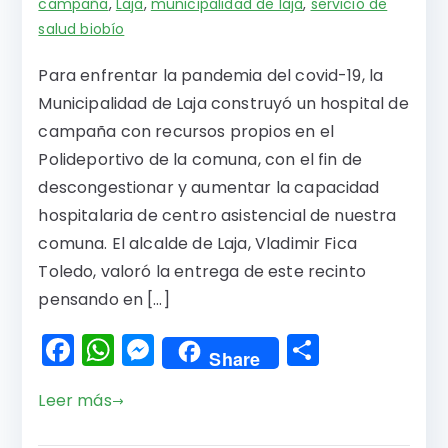
campaña
,
Laja
,
municipalidad de laja
,
servicio de
salud biobío
Para enfrentar la pandemia del covid-19, la
Municipalidad de Laja construyó un hospital de
campaña con recursos propios en el
Polideportivo de la comuna, con el fin de
descongestionar y aumentar la capacidad
hospitalaria de centro asistencial de nuestra
comuna. El alcalde de Laja, Vladimir Fica
Toledo, valoró la entrega de este recinto
pensando en […]
F
W
M
C
Share
a
h
e
o
Leer más
c
a
s
m
e
ts
s
p