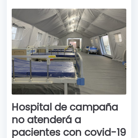
b
A
e
a
o
p
n
rti
o
p
g
r
k
er
Hospital de campaña
no atenderá a
pacientes con covid-19