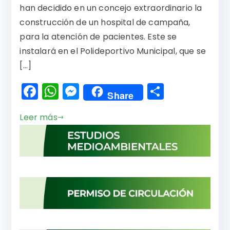
han decidido en un concejo extraordinario la
construcción de un hospital de campaña,
para la atención de pacientes. Este se
instalará en el Polideportivo Municipal, que se
[…]
F
W
M
C
Share
a
h
e
o
Leer más
c
a
s
m
e
ts
s
p
b
A
e
a
o
p
n
rti
o
p
g
r
k
er