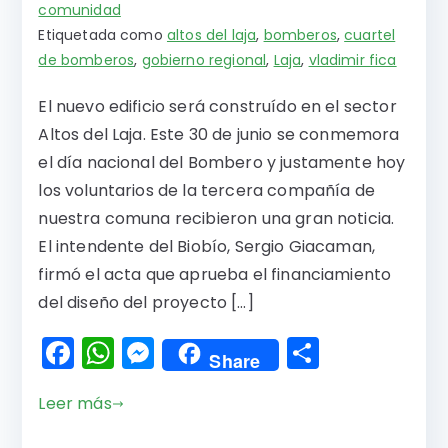
comunidad
Etiquetada como
altos del laja
,
bomberos
,
cuartel
de bomberos
,
gobierno regional
,
Laja
,
vladimir fica
El nuevo edificio será construído en el sector
Altos del Laja. Este 30 de junio se conmemora
el día nacional del Bombero y justamente hoy
los voluntarios de la tercera compañía de
nuestra comuna recibieron una gran noticia.
El intendente del Biobío, Sergio Giacaman,
firmó el acta que aprueba el financiamiento
del diseño del proyecto […]
F
W
M
C
Share
a
h
e
o
Leer más
c
a
s
m