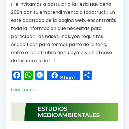
¡Te invitamos a postular a la Feria Navideña
2024 con tu emprendimiento o foodtruck! En
este apartado de la página web, encontrarás
toda la información que necesitas para
participar. Las bases, incluyen requisitos
específicos para formar parte de la feria,
entre ellas, el rubro de tu pyme y en el caso
de los carros de […]
F
W
M
C
Share
a
h
e
o
Leer más
c
a
s
m
e
ts
s
p
b
A
e
a
o
p
n
rti