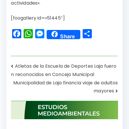
actividades».
[foogallery id=»51445″]
F
W
M
C
Share
a
h
e
o
c
a
s
m
e
ts
s
p
Navegación
Atletas de la Escuela de Deportes Laja fuero
b
A
e
a
n reconocidos en Concejo Municipal
de
o
p
n
rti
Municipalidad de Laja financia viaje de adultos
o
p
g
r
entradas
mayores
k
er