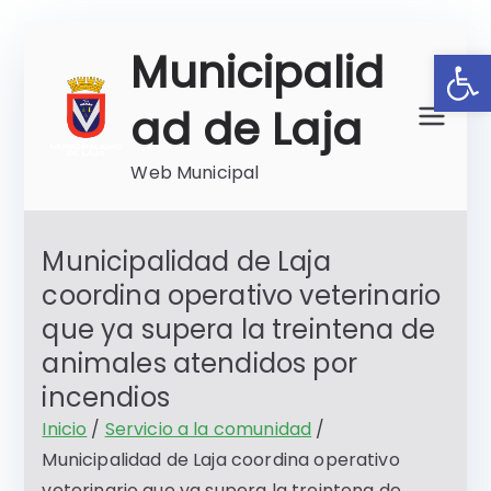
Saltar
Ab
Municipalid
al
contenido
ad de Laja
Web Municipal
Municipalidad de Laja
coordina operativo veterinario
que ya supera la treintena de
animales atendidos por
incendios
Inicio
Servicio a la comunidad
Municipalidad de Laja coordina operativo
veterinario que ya supera la treintena de