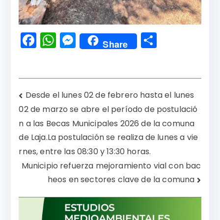
F
W
M
C
Share
a
h
e
o
c
a
s
m
e
ts
s
p
Navegación
Desde el lunes 02 de febrero hasta el lunes
b
A
e
a
02 de marzo se abre el período de postulació
de
o
p
n
rti
n a las Becas Municipales 2026 de la comuna
o
p
g
r
entradas
de Laja.La postulación se realiza de lunes a vie
k
er
rnes, entre las 08:30 y 13:30 horas.
Municipio refuerza mejoramiento vial con bac
heos en sectores clave de la comuna