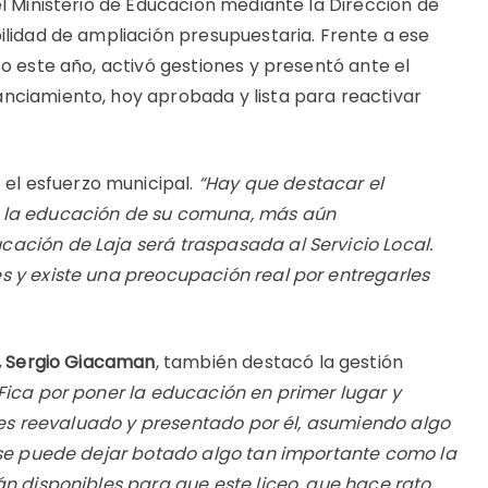
el Ministerio de Educación mediante la Dirección de
ilidad de ampliación presupuestaria. Frente a ese
o este año, activó gestiones y presentó ante el
nciamiento, hoy aprobada y lista para reactivar
 el esfuerzo municipal.
“Hay que destacar el
n la educación de su comuna, más aún
ación de Laja será traspasada al Servicio Local.
s y existe una preocupación real por entregarles
o, Sergio Giacaman
, también destacó la gestión
Fica por poner la educación en primer lugar y
to es reevaluado y presentado por él, asumiendo algo
o se puede dejar botado algo tan importante como la
án disponibles para que este liceo, que hace rato