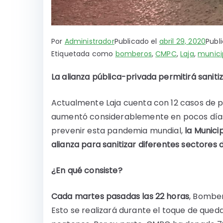
Por
Administrador
Publicado el
abril 29, 2020
Publ
Etiquetada como
bomberos
,
CMPC
,
Laja
,
municip
La alianza pública-privada permitirá saniti
Actualmente Laja cuenta con 12 casos de p
aumentó considerablemente en pocos días
prevenir esta pandemia mundial,
la Munici
alianza para sanitizar diferentes sectores
¿En qué consiste?
Cada martes pasadas las 22 horas
, Bomber
Esto se realizará durante el toque de queda,