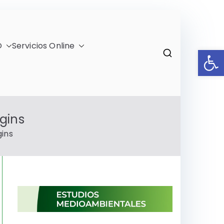
O
Servicios Online
Ab
)
gins
gins