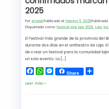
confirmados marcan l
2025
Por
smeier
Publicado el
febrero 5, 2025
Publicada
Etiquetada como
festival vive laja 2025
,
Laja
,
lo
El festival más grande de la provincia del 
durante dos días en el anfiteatro de Laja. E
de crear un festival para la comunidad laji
un solo evento. La […]
F
W
M
C
Share
a
h
e
o
Leer más
c
a
s
m
e
ts
s
p
b
A
e
a