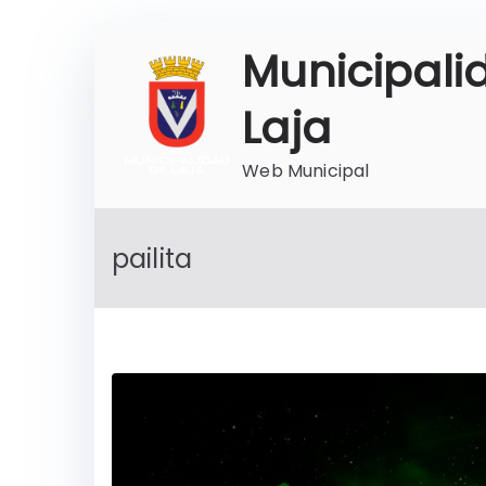
Saltar
Municipali
al
contenido
Laja
Web Municipal
pailita