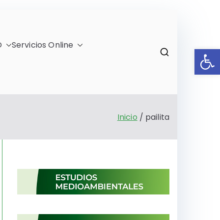
O
Servicios Online
Ab
)
Inicio
pailita