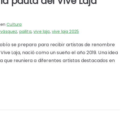
a pauta del Vive Laja
 en
Cultura
s vásquez
,
pailita
,
vive laja
,
vive laja 2025
Biobío se prepara para recibir artistas de renombre
l Vive Laja, nació como un sueño el año 2019. Una idea
na que reuniera a diferentes artistas destacados en