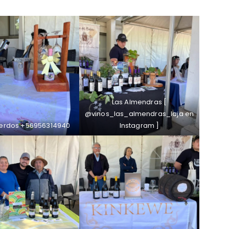
Las Almendras [
@vinos_las_almendras_laja en
uerdos +56956314940
Instagram ]