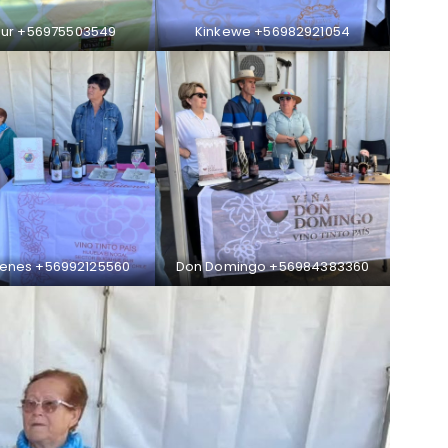
ur +56975503549
Kinkewe +56982921054
tenes +56992125560
Don Domingo +56984383360