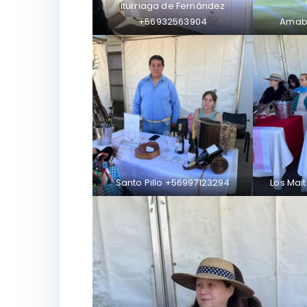
Iturriaga de Fernández
+56932563904
Amab
Santo Pillo +56997123294
Los Mai