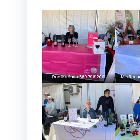
Don Matías +569 79612019
Mis Rec